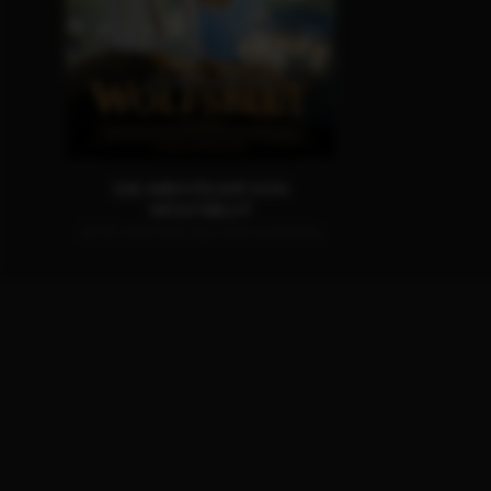
DIE ABENTEUER VON
WOLFSBLUT
JETZT AUF DVD, BLU-RAY & DIGITAL