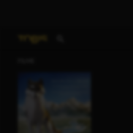
Ihre Suche nach
„Lucie Bolze“
ergab folgende Treff
FILME