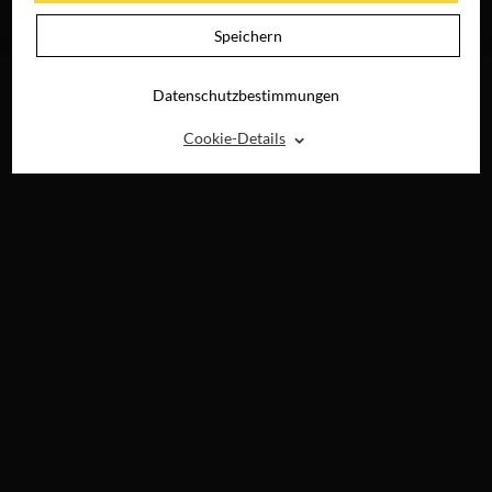
TAG
JETZT AUF DVD &
Speichern
DIGITAL
Datenschutzbestimmungen
⌃
Cookie-Details