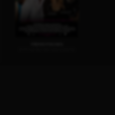
FREMD FISCHEN
JETZT AUF BLU-RAY, DVD & DIGITAL