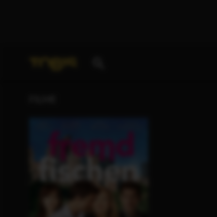
Ihre Suche nach
„Mandy Sherman“
ergab folgende 
FILME