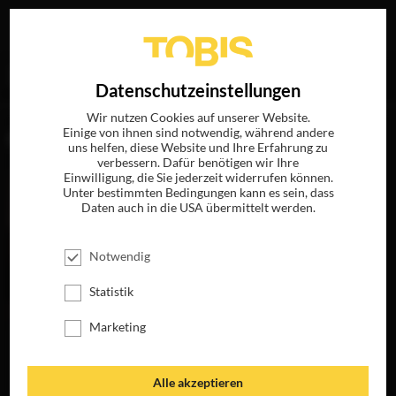
Ihre Suche nach
„Marian Wihak“
ergab folgende Treffer
EN
Datenschutzeinstellungen
Wir nutzen Cookies auf unserer Website.
Einige von ihnen sind notwendig, während andere
FILME
uns helfen, diese Website und Ihre Erfahrung zu
verbessern. Dafür benötigen wir Ihre
Einwilligung, die Sie jederzeit widerrufen können.
Unter bestimmten Bedingungen kann es sein, dass
Daten auch in die USA übermittelt werden.
Notwendig
Statistik
Marketing
BED REST
JETZT AUF BLU-
RAY, DVD &
Alle akzeptieren
DIGITAL