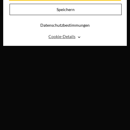
JETZT AUF BLU-
RAY, DVD &
Speichern
DIGITAL
Datenschutzbestimmungen
⌃
Cookie-Details