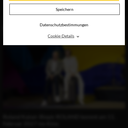
JETZT AUF BLU-
RAY, DVD &
Speichern
DIGITAL
Datenschutzbestimmungen
BLOG (1)
⌃
Cookie-Details
Roland Kaiser-Biopic ROLAND kommt am 11.
Februar 2027 ins Kino