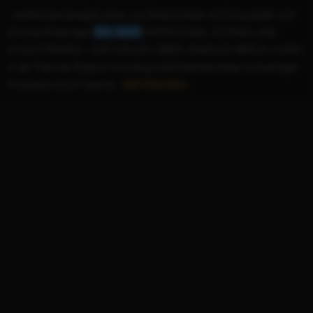
...verfilmt das bewegte Leben von Roland Kaiser mit Schauspieler und
Grimme-Preisträger
Max
Mauff
(PATONG GIRL, VICTORIA, DIE
UNSICHTBAREN – WIR WOLLEN LEBEN, BABYLON BERLIN, MAPA)
in der Titelrolle. Ergänzt wird das große Ensemble dieser aufwendigen
Produktion durch Jeanne...
WEITERLESEN