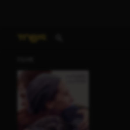
Ihre Suche nach
„Micah Green“
ergab folgende Tref
FILME