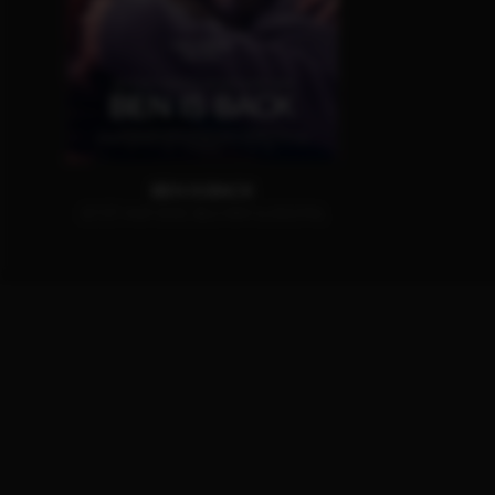
BEN IS BACK
JETZT AUF DVD, BLU-RAY & DIGITAL