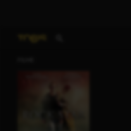
Ihre Suche nach
„Michael Fottrell“
ergab folgende 
FILME