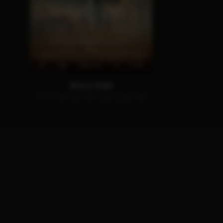
ROCK STAR
JETZT AUF BLU-RAY, DVD & DIGITAL