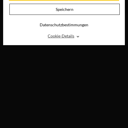
JETZT AUF DVD,
BLU-RAY &
Speichern
DIGITAL
Datenschutzbestimmungen
⌃
Cookie-Details