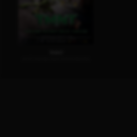
TMNT
JETZT AUF BLU-RAY, DVD & DIGITAL