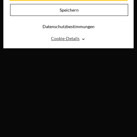
RAY, DVD &
DIGITAL
Speichern
Datenschutzbestimmungen
⌃
Cookie-Details