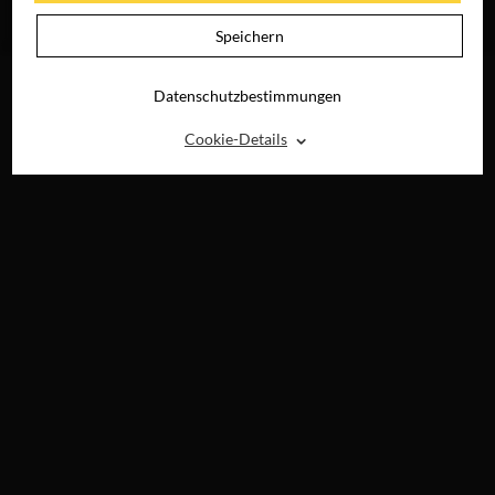
JETZT AUF DVD,
BLU-RAY &
Speichern
DIGITAL
Datenschutzbestimmungen
⌃
Cookie-Details