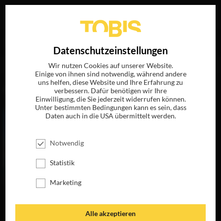
Ihre Suche nach
„Mike Eley (B.S.C.)“
ergab folgende
EN
Datenschutzeinstellungen
Treffer
Wir nutzen Cookies auf unserer Website.
Einige von ihnen sind notwendig, während andere
uns helfen, diese Website und Ihre Erfahrung zu
FILME
verbessern. Dafür benötigen wir Ihre
Einwilligung, die Sie jederzeit widerrufen können.
Unter bestimmten Bedingungen kann es sein, dass
Daten auch in die USA übermittelt werden.
Notwendig
Statistik
Marketing
DIE FRAU, DIE
Alle akzeptieren
VORAUSGEHT