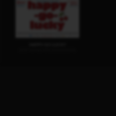
HAPPY-GO-LUCKY
JETZT AUF BLU-RAY, DVD & DIGITAL