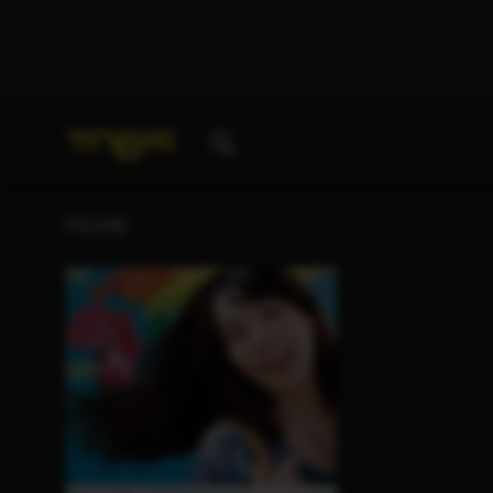
Ihre Suche nach
„Mike Leigh“
ergab folgende Treffe
FILME