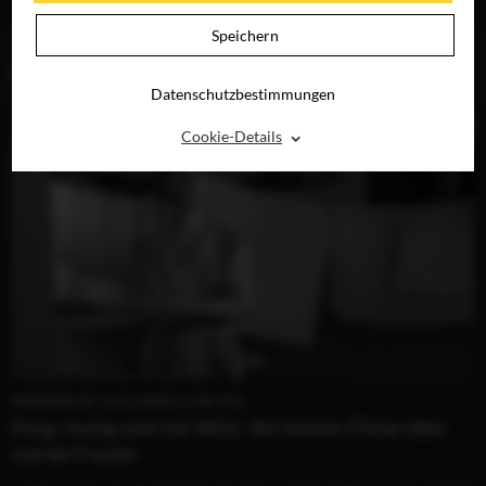
DIGITAL
Speichern
BLOG (1)
Datenschutzbestimmungen
⌃
Cookie-Details
MORGEN IST AUCH NOCH EIN TAG
Klug, mutig und mit Witz: die besten Filme über
starke Frauen