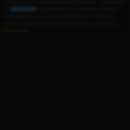
...klebrig süß und manchmal ein bisschen schmerzhaft. Layale (gespielt
von
Nadine
Labaki
), die Salonbesitzerin, hat eine Affäre mit einem
verheirateten Mann – so geheim, dass sie sich nur in seinem Auto
treffen, was wahrscheinlich mehr über seine Fahrkünste als über...
WEITERLESEN