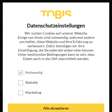
Ihre Suche nach
„Nadine Labaki“
ergab folgende Treffer
EN
Datenschutzeinstellungen
Wir nutzen Cookies auf unserer Website.
Einige von ihnen sind notwendig, während andere
FILME
uns helfen, diese Website und Ihre Erfahrung zu
verbessern. Dafür benötigen wir Ihre
Einwilligung, die Sie jederzeit widerrufen können.
Unter bestimmten Bedingungen kann es sein, dass
Daten auch in die USA übermittelt werden.
Notwendig
Statistik
Marketing
WER WEISS W
OHIN?
JETZT AUF BLU-
Alle akzeptieren
RAY, DVD &