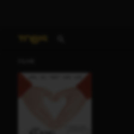
Ihre Suche nach
„Nick Castle“
ergab folgende Treff
FILME