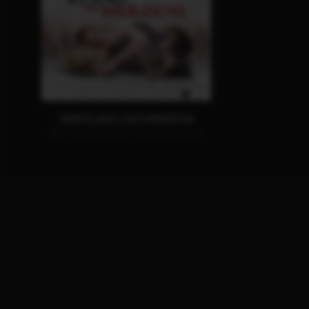
DER KLANG DES HERZENS
JETZT AUF BLU-RAY, DVD & DIGITAL