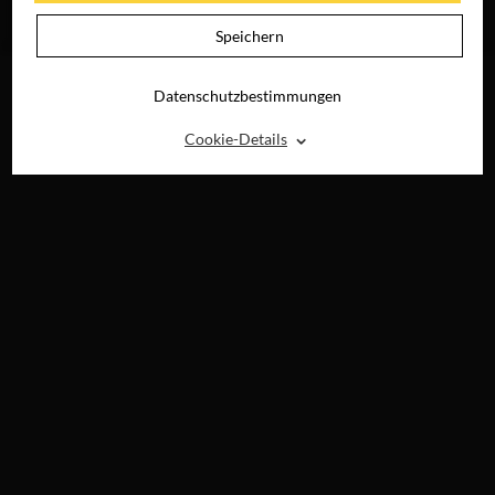
JETZT AUF BLU-
RAY, DVD &
Speichern
DIGITAL
Datenschutzbestimmungen
⌃
Cookie-Details