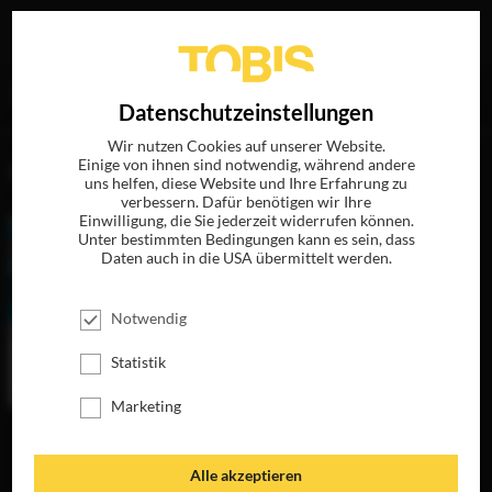
Ihre Suche nach
„Nonso Anozie“
ergab folgende Treffer
EN
Datenschutzeinstellungen
Wir nutzen Cookies auf unserer Website.
Einige von ihnen sind notwendig, während andere
FILME
uns helfen, diese Website und Ihre Erfahrung zu
verbessern. Dafür benötigen wir Ihre
Einwilligung, die Sie jederzeit widerrufen können.
Unter bestimmten Bedingungen kann es sein, dass
Daten auch in die USA übermittelt werden.
Notwendig
Statistik
Marketing
HAPPY-GO-
LUCKY
JETZT AUF BLU-
Alle akzeptieren
RAY, DVD &