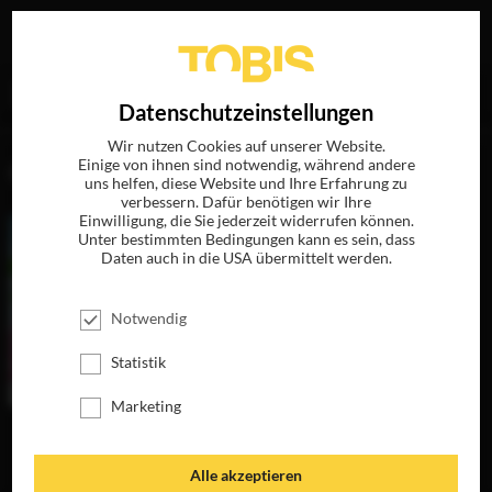
Ihre Suche nach
„Oren Aviv“
ergab folgende Treffer
EN
Datenschutzeinstellungen
Wir nutzen Cookies auf unserer Website.
Einige von ihnen sind notwendig, während andere
FILME
uns helfen, diese Website und Ihre Erfahrung zu
verbessern. Dafür benötigen wir Ihre
Einwilligung, die Sie jederzeit widerrufen können.
Unter bestimmten Bedingungen kann es sein, dass
Daten auch in die USA übermittelt werden.
Notwendig
Statistik
Marketing
UGLYDOLLS
BAD MOMS
JETZT AUF DVD,
JETZT AUF BLU-
BLU-RAY &
RAY, DVD &
Alle akzeptieren
DIGITAL
DIGITAL