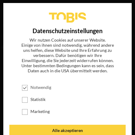
Ihre Suche nach
„Patrick Josten“
ergab folgende Treffer
EN
Datenschutzeinstellungen
Wir nutzen Cookies auf unserer Website.
Einige von ihnen sind notwendig, während andere
FILME
uns helfen, diese Website und Ihre Erfahrung zu
verbessern. Dafür benötigen wir Ihre
Einwilligung, die Sie jederzeit widerrufen können.
Unter bestimmten Bedingungen kann es sein, dass
Daten auch in die USA übermittelt werden.
Notwendig
Statistik
Marketing
FLIGHT RISK
JETZT AUF 4K-
UHD, BLU-RAY,
Alle akzeptieren
DVD & DIGITAL