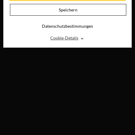
RAY, DVD &
DIGITAL
Speichern
Datenschutzbestimmungen
⌃
Cookie-Details