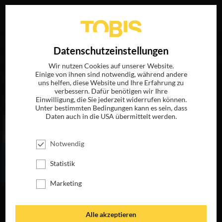
Ihre Suche nach
„Paul Trijbits“
ergab folgende Treffer
EN
Datenschutzeinstellungen
Wir nutzen Cookies auf unserer Website.
Einige von ihnen sind notwendig, während andere
FILME
uns helfen, diese Website und Ihre Erfahrung zu
verbessern. Dafür benötigen wir Ihre
Einwilligung, die Sie jederzeit widerrufen können.
Unter bestimmten Bedingungen kann es sein, dass
Daten auch in die USA übermittelt werden.
Notwendig
Statistik
Marketing
JANE EYRE
JETZT AUF BLU-
RAY, DVD &
Alle akzeptieren
DIGITAL