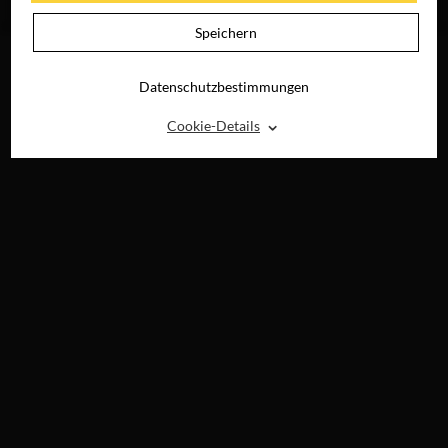
RAY, DVD &
DIGITAL
Speichern
Datenschutzbestimmungen
⌃
Cookie-Details