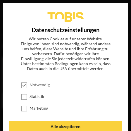
Ihre Suche nach
„Rafe Spall“
ergab folgende Treffer
EN
Datenschutzeinstellungen
Wir nutzen Cookies auf unserer Website.
Einige von ihnen sind notwendig, während andere
FILME
uns helfen, diese Website und Ihre Erfahrung zu
verbessern. Dafür benötigen wir Ihre
Einwilligung, die Sie jederzeit widerrufen können.
Unter bestimmten Bedingungen kann es sein, dass
Daten auch in die USA übermittelt werden.
Notwendig
Statistik
Marketing
ZWEI AN EINEM
TAG
JETZT AUF BLU-
Alle akzeptieren
RAY, DVD &