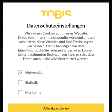
Ihre Suche nach
„Ridvan Murati“
ergab folgende Treffer
EN
Datenschutzeinstellungen
Wir nutzen Cookies auf unserer Website.
Einige von ihnen sind notwendig, während andere
FILME
uns helfen, diese Website und Ihre Erfahrung zu
verbessern. Dafür benötigen wir Ihre
Einwilligung, die Sie jederzeit widerrufen können.
Unter bestimmten Bedingungen kann es sein, dass
Daten auch in die USA übermittelt werden.
Notwendig
Statistik
Marketing
HELDIN
JETZT AUF BLU-
RAY, DVD &
Alle akzeptieren
DIGITAL