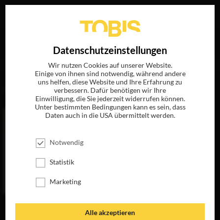
Ihre Suche nach
„Roderick Jaynes“
ergab folgende
EN
Datenschutzeinstellungen
Treffer
Wir nutzen Cookies auf unserer Website.
Einige von ihnen sind notwendig, während andere
uns helfen, diese Website und Ihre Erfahrung zu
FILME
verbessern. Dafür benötigen wir Ihre
Einwilligung, die Sie jederzeit widerrufen können.
Unter bestimmten Bedingungen kann es sein, dass
Daten auch in die USA übermittelt werden.
Notwendig
Statistik
Marketing
A SERIOUS MAN
BURN AFTER
Alle akzeptieren
READING WER
JETZT AUF BLU-