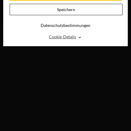
VERBRENNT SICH
RAY, DVD &
HIER DIE FINGER?
DIGITAL
Speichern
JETZT AUF BLU-
RAY, DVD &
DIGITAL
Datenschutzbestimmungen
⌃
Cookie-Details