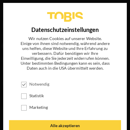
Ihre Suche nach
„Roque Baños“
ergab folgende Treffer
EN
Datenschutzeinstellungen
Wir nutzen Cookies auf unserer Website.
Einige von ihnen sind notwendig, während andere
FILME
uns helfen, diese Website und Ihre Erfahrung zu
verbessern. Dafür benötigen wir Ihre
Einwilligung, die Sie jederzeit widerrufen können.
Unter bestimmten Bedingungen kann es sein, dass
Daten auch in die USA übermittelt werden.
Notwendig
Statistik
Marketing
REGRESSION
JETZT AUF BLU-
RAY, DVD &
Alle akzeptieren
DIGITAL