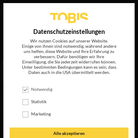
Ihre Suche nach
„Rosa Romero“
ergab folgende Treffer
EN
Datenschutzeinstellungen
Wir nutzen Cookies auf unserer Website.
Einige von ihnen sind notwendig, während andere
FILME
uns helfen, diese Website und Ihre Erfahrung zu
verbessern. Dafür benötigen wir Ihre
Einwilligung, die Sie jederzeit widerrufen können.
Unter bestimmten Bedingungen kann es sein, dass
Daten auch in die USA übermittelt werden.
Notwendig
Statistik
Marketing
HYDE PARK AM
HUDSON
JETZT AUF BLU-
Alle akzeptieren
RAY, DVD &