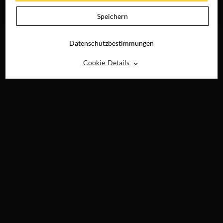
JETZT AUF BLU-
RAY, DVD &
Speichern
DIGITAL
Datenschutzbestimmungen
⌃
Cookie-Details