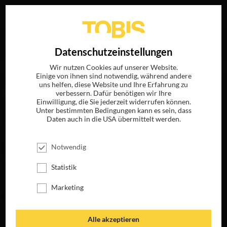
Ihre Suche nach
„Ryan Kavanaugh“
ergab folgende
EN
Datenschutzeinstellungen
Treffer
Wir nutzen Cookies auf unserer Website.
Einige von ihnen sind notwendig, während andere
uns helfen, diese Website und Ihre Erfahrung zu
FILME
verbessern. Dafür benötigen wir Ihre
Einwilligung, die Sie jederzeit widerrufen können.
Unter bestimmten Bedingungen kann es sein, dass
Daten auch in die USA übermittelt werden.
Notwendig
Statistik
Marketing
AUGE UM AUGE
LOVE HAPPENS
Alle akzeptieren
JETZT AUF BLU-
JETZT AUF BLU-