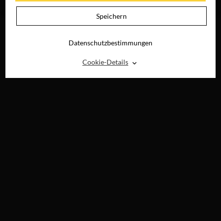
RAY, DVD &
RAY, DVD &
DIGITAL
DIGITAL
Speichern
Datenschutzbestimmungen
⌃
Cookie-Details