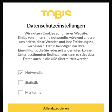
Ihre Suche nach
„Sebastien Raybaud“
ergab folgende
EN
Datenschutzeinstellungen
Treffer
Wir nutzen Cookies auf unserer Website.
Einige von ihnen sind notwendig, während andere
uns helfen, diese Website und Ihre Erfahrung zu
FILME
verbessern. Dafür benötigen wir Ihre
Einwilligung, die Sie jederzeit widerrufen können.
Unter bestimmten Bedingungen kann es sein, dass
Daten auch in die USA übermittelt werden.
Notwendig
Statistik
Marketing
GREENLAND 2
GREENLAND
Alle akzeptieren
JETZT AUF 4K-
JETZT AUF DVD,