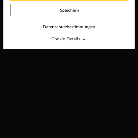
UHD, BLU-RAY,
BLU-RAY, 4K UHD
DVD & DIGITAL
& DIGITAL
Speichern
Datenschutzbestimmungen
⌃
Cookie-Details