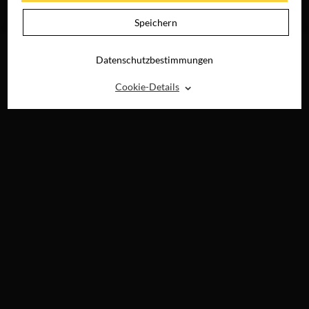
JETZT AUF BLU-
RAY, DVD &
Speichern
DIGITAL
Datenschutzbestimmungen
⌃
Cookie-Details