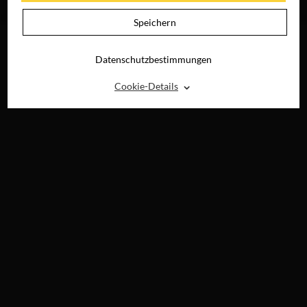
JETZT AUF DVD &
DIGITAL
Speichern
Datenschutzbestimmungen
⌃
Cookie-Details