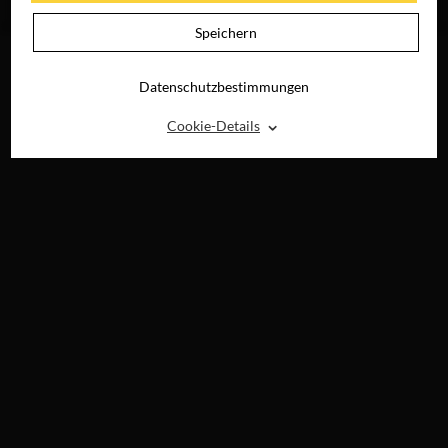
BLU-RAY &
DIGITAL
Speichern
Datenschutzbestimmungen
⌃
Cookie-Details