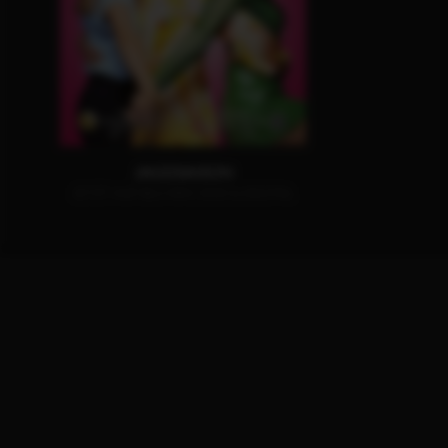
JAGDSAISON
JETZT AUF BLU-RAY, DVD & DIGITAL