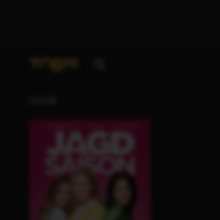
Ihre Suche nach
„Theodor Gringel (TOBIS)“
ergab f
FILME