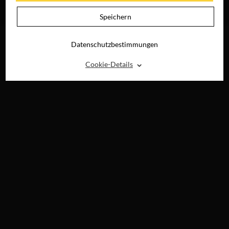
JETZT AUF BLU-
RAY, DVD &
Speichern
DIGITAL
Datenschutzbestimmungen
⌃
Cookie-Details