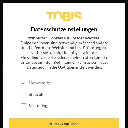
Ihre Suche nach
„Thierry Jonquet“
ergab folgende
EN
Datenschutzeinstellungen
Treffer
Wir nutzen Cookies auf unserer Website.
Einige von ihnen sind notwendig, während andere
uns helfen, diese Website und Ihre Erfahrung zu
FILME
verbessern. Dafür benötigen wir Ihre
Einwilligung, die Sie jederzeit widerrufen können.
Unter bestimmten Bedingungen kann es sein, dass
Daten auch in die USA übermittelt werden.
Notwendig
Statistik
Marketing
DIE HAUT, IN DER
Alle akzeptieren
ICH WOHNE