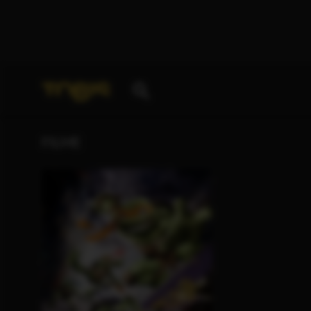
Ihre Suche nach
„Thomas K. Gray“
ergab folgende T
FILME