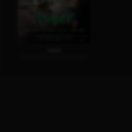
TMNT
JETZT AUF BLU-RAY, DVD & DIGITAL