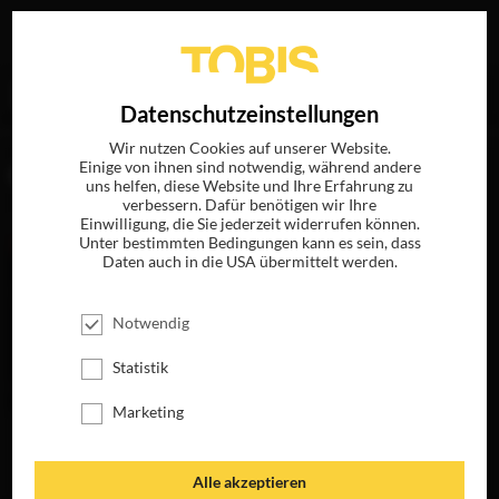
Ihre Suche nach
„Todd Black“
ergab folgende Treffer
EN
Datenschutzeinstellungen
Wir nutzen Cookies auf unserer Website.
Einige von ihnen sind notwendig, während andere
FILME
uns helfen, diese Website und Ihre Erfahrung zu
verbessern. Dafür benötigen wir Ihre
Einwilligung, die Sie jederzeit widerrufen können.
Unter bestimmten Bedingungen kann es sein, dass
Daten auch in die USA übermittelt werden.
Notwendig
Statistik
Marketing
SOUTHPAW
JETZT AUF BLU-
RAY, DVD &
Alle akzeptieren
DIGITAL