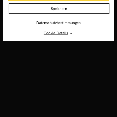
WIR WOLLEN
LEBEN
Speichern
JETZT AUF BLU-
RAY, DVD &
DIGITAL
Datenschutzbestimmungen
⌃
Cookie-Details