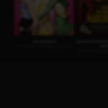
JAGDSAISON
DAS SCHÖNSTE 
WEL
JETZT AUF BLU-RAY, DVD & DIGITAL
JETZT AUF DVD, BL