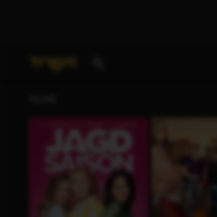
Ihre Suche nach
„Valentina Schwez“
ergab folgende
FILME