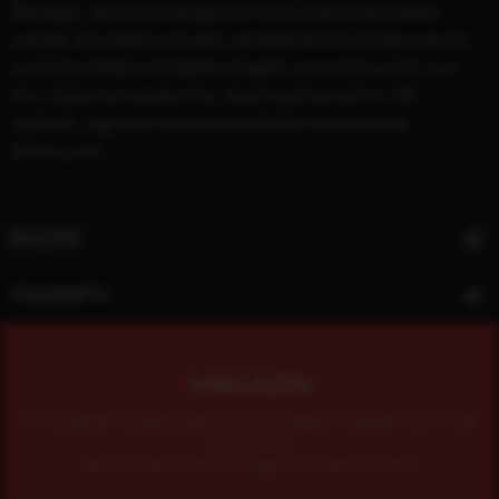
Berlage), die schon lange auf ihre Chance bei Adam
wartet. Als Adam von den verbotenen Früchten nascht
und eine Affäre mit Betty eingeht, trennt Eva sich von
ihm. Adam ist wieder frei, doch als Eva sich in Olli
verliebt, regt sich bei Adam plötzlich brennende
Eifersucht ...
BILDER
FILMINFO
MAGAZIN
Mit unserem kostenlosen Online-Magazin bleiben Sie immer
informiert.
Jetzt einfach hier eintragen und abonnieren!