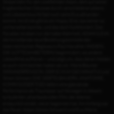
Stolperstein für den zweifelnden Adam, dem auf seiner
tragikomischen Odyssee durch verschiedene Lebens-
und Liebesentwürfe fast noch seine Eva abhanden
kommt. Am Ende gibt es ein Happy End, das keiner so
vorhersehen konnte, und das doch funktioniert. Das
Paradies ist eben nur die halbe Wahrheit. ADAM & EVA -
die hinreißende neue Beziehungskomödie des
österreichischen Regisseurs Paul Harather (INDIEN,
DIE GOTTESANBETERIN) beginnt dort, wo andere
Liebesfilme aufhören – und zeigt uns, dass deren Helden
es auch nicht leichter haben als wir. Marie Bäumer
(MÄNNERPENSION, DER SCHUH DES MANITU) und
Simon Schwarz (DIE SIEBTELBAUERN, ANATOMIE,
KOMM SÜSSER TOD) liefern eine glänzende
Performance als Traumpaar auf Abwegen in diesem
turbulenten, phantasievollen Film, der ebenso
erstaunlich endet, wie er begonnen hat. Am Anfang war
das Feuer: Adam (Simon Schwarz) und Eva (Marie