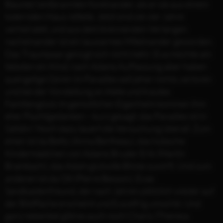
Bäumer) entbrannten füreinander, als er sie aus einem
lodernden Haus rettete. Jetzt sind sie vier Jahre
verheiratet, und aus dem brennenden Verlangen
nacheinander ist ein lauwarmes Miteinander geworden.
Das Traumpaar genügt sich nicht mehr: Eva möchte am
liebsten ein Kind; nach Adams Auffassung aber haben
quengelige Gören im Paradies seit jeher nichts verloren
und bei der Vorstellung an Alete und trautes
Familienglück im gemütlichen Eigenheim kommen ihm
eher Fluchtgedanken – kurz gesagt: das Paradies ist in
Gefahr! Noch dazu lauert die Versuchung überall. Zum
einen ist da Betty (Anna Bertheau), das hübsche
Kindermädchen von Adams Bruder Erik (Martin
Brambach), das Adam glutvolle Blicke zuwirft. Und zum
anderen ist da Olli (Pierre Besson), Evas
Sandkastenfreund, der nach Jahren plötzlich wieder auf
der Bildfläche erscheint und Eva eifrig umwirbt. Und
ganz nebenbei gibt es auch noch Charly (Theresa