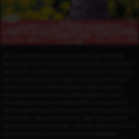
Die Geschichte ist so alt wie die Liebe. Die, die keine
Beziehung haben, wünschen sich eine. Die, die bereits in
einer leben, wünschen sich eine andere oder zumindest
ein wenig Abwechslung. So geht es auch Adam (Simon
Schwarz) und Eva (Marie Bäumer), beide um die 30,
beide glücklich ineinander verliebt. Eigentlich. Doch
eines Morgens beim Cornflakeslöffeln wird Adam von
der Gewissensfrage überrumpelt: Will er ewig mit Eva so
weiterleben – bis ans Ende seiner Tage? Genauso wie
seine verheirateten Freunde – mit Kind, Reihenhaus und
Kindermädchen? Letzteres wird zum endgültigen