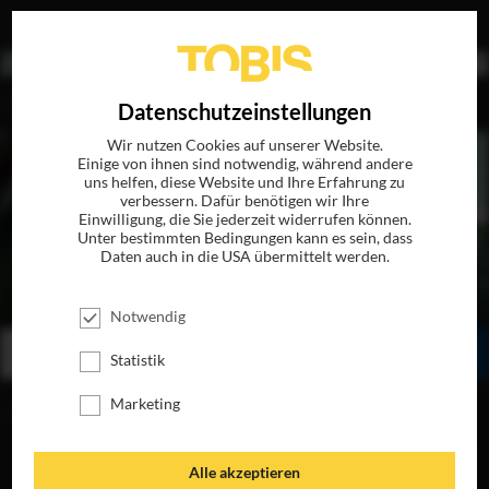
EN
Datenschutzeinstellungen
Wir nutzen Cookies auf unserer Website.
Einige von ihnen sind notwendig, während andere
uns helfen, diese Website und Ihre Erfahrung zu
verbessern. Dafür benötigen wir Ihre
Einwilligung, die Sie jederzeit widerrufen können.
Unter bestimmten Bedingungen kann es sein, dass
Daten auch in die USA übermittelt werden.
DAS ERWACHEN DER JÄGERIN
JETZT AUF BLU-RAY, DVD & DIGITAL
Notwendig
BESTELLEN
SEHEN
TEILEN
Statistik
Marketing
JETZT FÜR ZUHAUSE
Alle akzeptieren