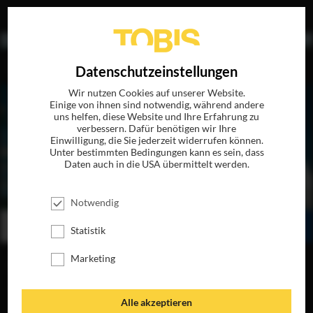
EN
Datenschutzeinstellungen
Wir nutzen Cookies auf unserer Website.
Einige von ihnen sind notwendig, während andere
uns helfen, diese Website und Ihre Erfahrung zu
verbessern. Dafür benötigen wir Ihre
Einwilligung, die Sie jederzeit widerrufen können.
Unter bestimmten Bedingungen kann es sein, dass
Daten auch in die USA übermittelt werden.
EIN SOMMER IN ITALIEN - WM 1990
JETZT AUF BLU-RAY, DVD & DIGITAL
Notwendig
BESTELLEN
SEHEN
TEILEN
Statistik
Marketing
JETZT FÜR ZUHAUSE
Alle akzeptieren