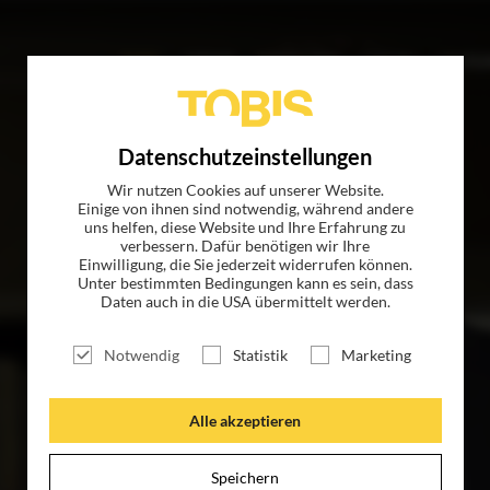
TITEL
NEWS
MAGAZIN
LOGIN
UNTE
Datenschutzeinstellungen
Wir nutzen Cookies auf unserer Website.
Einige von ihnen sind notwendig, während andere
uns helfen, diese Website und Ihre Erfahrung zu
verbessern. Dafür benötigen wir Ihre
Einwilligung, die Sie jederzeit widerrufen können.
Unter bestimmten Bedingungen kann es sein, dass
Daten auch in die USA übermittelt werden.
Notwendig
Statistik
Marketing
Alle akzeptieren
Speichern