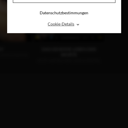
Datenschutzbestimmungen
⌃
Cookie-Details
GY
DAS GEHEIME LEBEN DER
WORTE
, DVD & DIGITAL
JETZT AUF BLU-RAY, DVD & DIGITAL