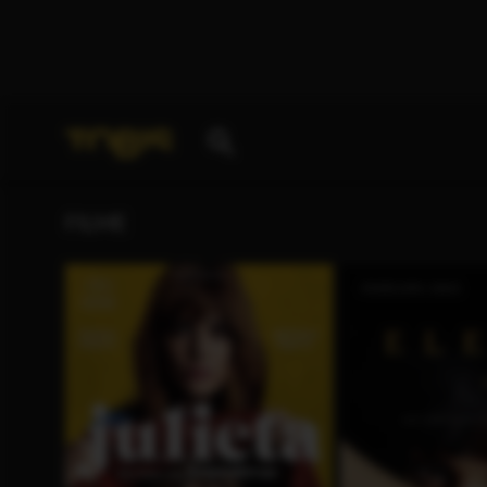
Ihre Suche nach
„Jean-Claude Larrieu“
ergab folgen
FILME