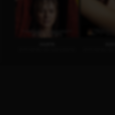
JULIETA
ELE
JETZT AUF BLU-RAY, DVD & DIGITAL
JETZT AUF BLU-RAY