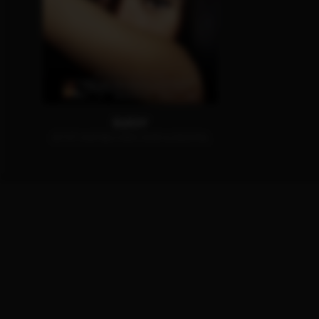
ELEGY
JETZT AUF BLU-RAY, DVD & DIGITAL