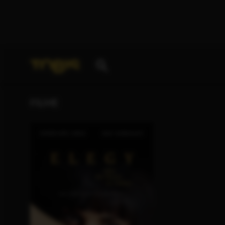
Ihre Suche nach
„Katia Stano“
ergab folgende Treff
FILME