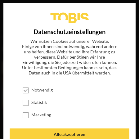
Ihre Suche nach
„Eric Reid“
ergab folgende Treffer
EN
Datenschutzeinstellungen
Wir nutzen Cookies auf unserer Website.
Einige von ihnen sind notwendig, während andere
FILME
uns helfen, diese Website und Ihre Erfahrung zu
verbessern. Dafür benötigen wir Ihre
Einwilligung, die Sie jederzeit widerrufen können.
Unter bestimmten Bedingungen kann es sein, dass
Daten auch in die USA übermittelt werden.
Notwendig
Statistik
Marketing
DIE FARBE DES
ELEGY
HORIZONTS
JETZT AUF BLU-
JETZT AUF DVD,
RAY, DVD &
Alle akzeptieren
BLU-RAY &
DIGITAL