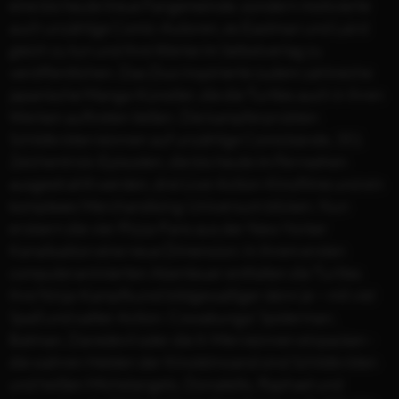
eine bis heute treue Fangemeinde, sondern motivierte
auch unzählige Comic-Autoren, es Eastman und Laird
gleich zu tun und ihre Werke im Selbstverlag zu
veröffentlichen. Das Duo inspirierte zudem zahlreiche
japanische Manga-Künstler, die die Turtles auch in ihren
Werken auftreten ließen. Die kampferprobten
Schildkröten können auf unzählige Comicbände, 351
Zeichentrick-Episoden, die bis heute im Fernsehen
ausgestrahlt werden, drei Live-Action-Kinofilme und ein
komplexes Merchandising-Universum blicken. Nun
erobern die vier Pizza-Fans aus der New Yorker
Kanalisation eine neue Dimension: In ihrem ersten
computeranimierten Abenteuer entfalten die Turtles
ihre Ninja-Kampfkunst bildgewaltiger denn je – mit viel
Spaß und satter Action. Cowabunga! Spiderman,
Batman, Daredevil oder die X-Men können einpacken -
die wahren Helden der Kinoleinwand sind Schildkröten
und heißen Michelangelo, Donatello, Raphael und