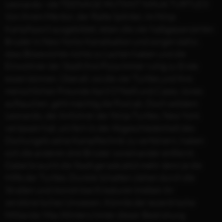
Leonardo - die TEENAGE MUTANT NINJA TURTLES!
Von ihrem Mentor, der Ratte Splinter, im Ninja
Kampfsport ausgebildet, leben die vier halbgepanzerten
Brüder in New Yorks Kanalisation und sorgen dafür,
dass Bösewichte nichts zu Lachen haben und die
Einwohner der Stadt ihre Pizza immer ruhig zu Ende
essen können. Überall, wo die vier Turtles und ihre
menschlichen Freunde April O'Neill und Casey Jones
auftauchen, geht mächtig die Post ab. Doch seitdem
Leonardo, der Anführer der Ninja Turtles, New York
verlassen hat, um fern in der Abgeschiedenheit des
Dschungels seine Kampftechnik zu verfeinern, haben
sich die anderen drei Brüder voneinander entfernt.
Dabei braucht die Stadt gerade jetzt mehr denn je die
Hilfe der Turtles: Dunkle Schatten ziehen durch die
Straßen und monströse Kreaturen treiben ihr
zerstörerisches Unwesen. Könnte der exzentrische
Milliardär Max Winters hinter dieser Bedrohung