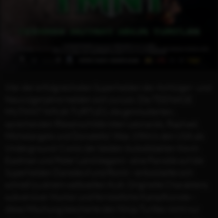
Vier der erfolgreichsten Superhelden der Achtziger- und
Neunzigerjahre melden sich zurück: Die TEENAGE
MUTANT NINJA TURTLES, die genmutierten,
sprechenden Riesenschildkröten Leonardo, Raphael,
Michelangelo und Donatello! Was 1984 in den USA als
Underground-Comic der beiden Autodidakten Kevin
Eastman und Peter Laird begann - eine Parodie auf die
Superhelden Daredevil und Ronin - entwickelte sich
schnell zu einem weltweiten Kult. Originelle Charaktere,
subversiver Humor und fernöstliche Kampfkünste –
diese Mischung bescherte den Ninja Turtles nicht nur