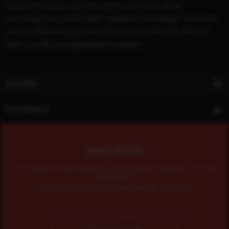
stecken? Master Splinter weiß: Leonardo muss
zurückkehren, die Brüder müssen sich wieder vereinen
und zu alter Energie und Stärke zurückfinden. Nur so
kann das Böse aufgehalten werden...
BILDER
FILMINFO
MAGAZIN
Mit unserem kostenlosen Online-Magazin bleiben Sie immer
informiert.
Jetzt einfach hier eintragen und abonnieren!