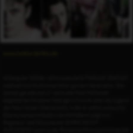
www.twelve-derfilm.de
Anfang der 2000er Jahre avancierte TWELVE (ZWÖLF)
weltweit zum Kultroman einer ganzen Generation. Der
damals gerade mal 17 Jahre alte Nick McDonell
begeisterte mit seiner fiebrigen Chronik über die Jugend
der New Yorker Oberschicht, in der er selbst aufwuchs.
Ebenso kompromisslos wie mitreißend zeigt nun
Regisseur Joel Schumacher (8 MM, NICHT
AUFLEGEN!) auch in der Romanverfilmung eine kaputte