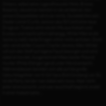
Distanz, selbst seine Jugendfreundin Molly (Emma
Roberts), obwohl er heimlich in sie verliebt ist. Von
seinem Doppelleben ahnt sie nichts. Da bietet ihm sein
Dealer Lionel (Curtis Jackson aka 50 Cent) eine neue
Droge an: Twelve wirkt wie ein Mix aus Kokain und
Ecstasy und macht sofort abhängig. White Mike ist die
Sache zu heiß, harte Drogen will er nicht verticken. Doch
sein verstrahlter Cousin Charlie (Jeremy Allen White)
will sich den Stoff auf eigene Faust besorgen und wird
dabei ermordet. Ausgerechnet Mikes bester Freund
Hunter (Philip Ettinger) gerät unter Mordverdacht.
Währenddessen bereiten sich alle auf die große
Geburtstagsfeier von It-Girl Sara (Esti Ginzberg) vor: Es
ist die Party, bei der man dabei sein muss. Aber nicht
jeder ist erwünscht, und was rauschhaft beginnt, endet
in einer Katastrophe…