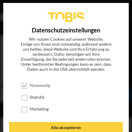
EN
Datenschutzeinstellungen
Wir nutzen Cookies auf unserer Website.
Einige von ihnen sind notwendig, während andere
uns helfen, diese Website und Ihre Erfahrung zu
verbessern. Dafür benötigen wir Ihre
Einwilligung, die Sie jederzeit widerrufen können.
Unter bestimmten Bedingungen kann es sein, dass
Daten auch in die USA übermittelt werden.
TWELVE
JETZT AUF BLU-RAY, DVD & DIGITAL
Notwendig
BESTELLEN
SEHEN
TEILEN
Statistik
Marketing
INHALT
Alle akzeptieren