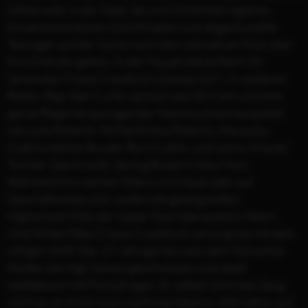
Glitzerwelt, in der Geld, Sex und Schönheit regieren,
Erwachsene keinen Zutritt haben und abgestumpfte
Teenager auf der Suche nach dem ultimativen Kick über
ihre Grenzen gehen. In der Hauptrolle brilliert US-
Serienstar Chace Crawford („Gossip Girl“). In weiteren
Rollen: Rap-Star Curtis Jackson aka 50 Cent und eine
ganze Riege herausragender Nachwuchsschauspieler
wie Julia Roberts’ Nichte Emma Roberts, Macaulay
Culkins kleiner Bruder Rory Culkin, und Lenny Kravitz’
Tochter Zoe Kravitz. Spring Break in New York.
Während ihre reichen Eltern im Urlaub oder auf
Geschäftsreise sind, wollen die gelangweilten
Highschool-Kids der Upper East Side exzessiv feiern.
Und White Mike (Chace Crawford) versorgt sie mit dem
nötigen Stoff. Der 17-Jährige hat nach dem Tod seiner
Mutter die High School geschmissen und dealt
stattdessen mit Partydrogen. Er selbst rührt das Zeug
nicht an, er trinkt noch nicht mal Alkohol. Alle hält er auf