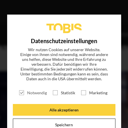
TITEL
NEWS
MAGAZIN
LOGIN
UNTE
Datenschutzeinstellungen
N LITERATURVERFILMUNGE
Wir nutzen Cookies auf unserer Website.
Einige von ihnen sind notwendig, während andere
uns helfen, diese Website und Ihre Erfahrung zu
verbessern. Dafür benötigen wir Ihre
Einwilligung, die Sie jederzeit widerrufen können.
Unter bestimmten Bedingungen kann es sein, dass
Daten auch in die USA übermittelt werden.
Notwendig
Statistik
Marketing
Alle akzeptieren
Speichern