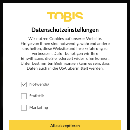
Ihre Suche nach
„Alan Rickman“
ergab folgende Treffer
EN
Datenschutzeinstellungen
Wir nutzen Cookies auf unserer Website.
Einige von ihnen sind notwendig, während andere
FILME
uns helfen, diese Website und Ihre Erfahrung zu
verbessern. Dafür benötigen wir Ihre
Einwilligung, die Sie jederzeit widerrufen können.
Unter bestimmten Bedingungen kann es sein, dass
Daten auch in die USA übermittelt werden.
Notwendig
Statistik
Marketing
DIE GÄRTNERIN
VON VERSAILLES
JETZT AUF BLU-
Alle akzeptieren
RAY, DVD &